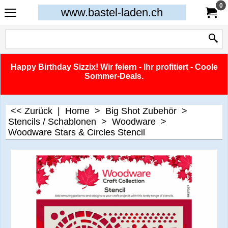
0
www.bastel-laden.ch
Happy Birthday Sizzix! Wir feiern - Ihr profitiert - Coole
Sommer-Deals.
<< Zurück
|
Home
>
Big Shot Zubehör
>
Stencils / Schablonen
>
Woodware
>
Woodware Stars & Circles Stencil