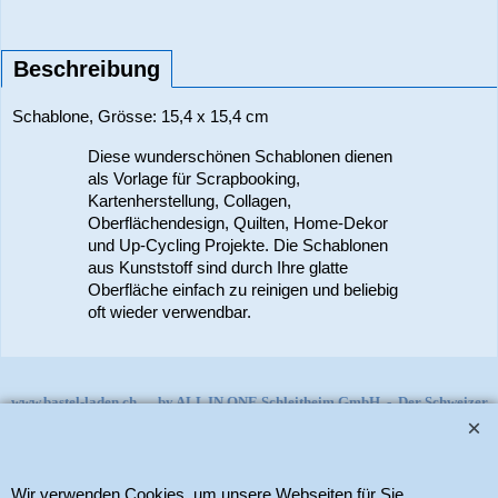
Beschreibung
Schablone, Grösse: 15,4 x 15,4 cm
Diese wunderschönen Schablonen dienen
als Vorlage für Scrapbooking,
Kartenherstellung, Collagen,
Oberflächendesign, Quilten, Home-Dekor
und Up-Cycling Projekte. Die Schablonen
aus Kunststoff sind durch Ihre glatte
Oberfläche einfach zu reinigen und beliebig
oft wieder verwendbar.
www.bastel-laden.ch
–
by
ALL IN ONE Schleitheim GmbH
-
Der Schweizer
Shop für Sizzix Scrapbook und Cardmaking Produkte. Copyright 2025 Alle
Rechte vorbehalten.
Wir verwenden Cookies, um unsere Webseiten für Sie