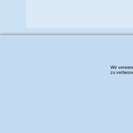
www.bastel-laden.ch
–
by
ALL IN ONE Schle
Wir verwend
zu verbesse