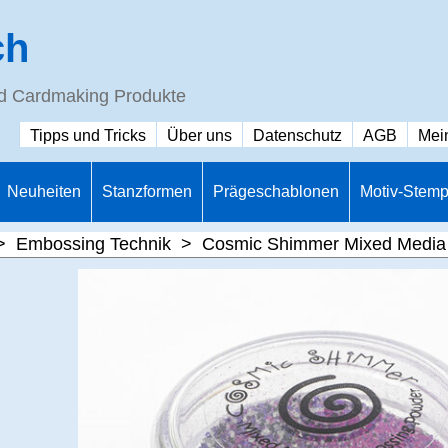
ch
nd Cardmaking Produkte
Tipps und Tricks
Über uns
Datenschutz
AGB
Mei
Neuheiten
Stanzformen
Prägeschablonen
Motiv-Stemp
>
Embossing Technik
>
Cosmic Shimmer Mixed Media 