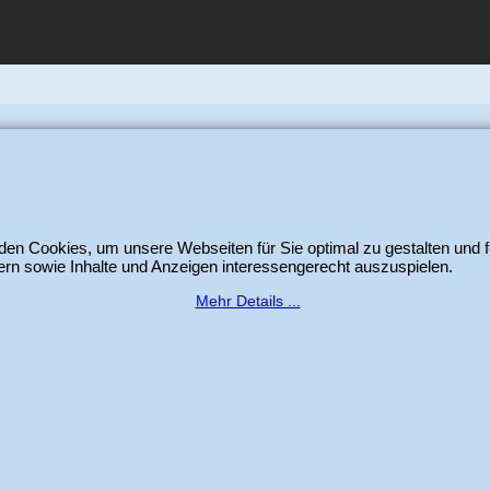
itheim GmbH
-
Der Schweizer Shop für Sizzix Scrapbook und Cardmaking Produ
WebShop erstellt mit
ShopFactory Shop
Software.
en Cookies, um unsere Webseiten für Sie optimal zu gestalten und f
rn sowie Inhalte und Anzeigen interessengerecht auszuspielen.
Mehr Details ...