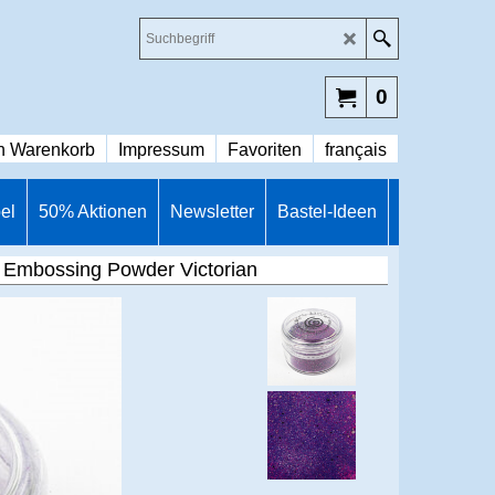
0
n Warenkorb
Impressum
Favoriten
français
el
50% Aktionen
Newsletter
Bastel-Ideen
Embossing Powder Victorian