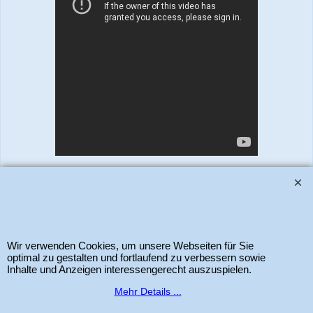
www.bastel-laden.ch
–
by
ALL IN ONE Schleitheim GmbH
-
Der Schweizer
Shop für Sizzix Scrapbook und Cardmaking Produkte. Copyright 2025 Alle
Rechte vorbehalten.
Wir verwenden Cookies, um unsere Webseiten für Sie
optimal zu gestalten und fortlaufend zu verbessern sowie
Inhalte und Anzeigen interessengerecht auszuspielen.
WebShop erstellt mit
Mehr Details ...
ShopFactory Shop
Software.