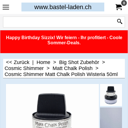
0
www.bastel-laden.ch
Happy Birthday Sizzix! Wir feiern - Ihr profitiert - Coole
Sommer-Deals.
<< Zurück
|
Home
>
Big Shot Zubehör
>
Cosmic Shimmer
>
Matt Chalk Polish
>
Cosmic Shimmer Matt Chalk Polish Wisteria 50ml