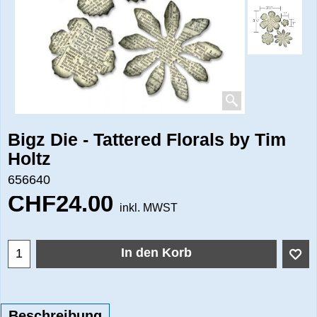
Bigz Die - Tattered Florals by Tim
Holtz
656640
CHF
24.00
inkl. MWST
In den Korb
Beschreibung