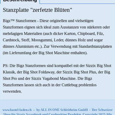
Stanzplatte "zerfetzte Blüten"
Bigz™ Stanzformen - Diese originellen und vielseitigen
Stanzformen eignen sich ideal zum Ausstanzen von stärkeren oder
mehrlagigen Materialien (auch dicker Karton, Chipboard, Filz,
Cardstock, Stoff, Moosgummi, Leder, dünnes Holz und sogar
dünnes Aluminium etc.). Zur Verwendung mit Standardstanzplatten
(im Lieferumfang der Big Shot Maschine enthalten).
PS: Die Bigz Stanzformen sind kompatibel mit der Sizzix Big Shot
Klassik, der Big Shot Foldaway, der Sizzix Big Shot Plus, der Big
Shot Pro und der Sizzix Vagabond Maschine. Die Bigz
Stanzformen lassen sich auch in der Cuttlebug problemlos
verwenden.
www.bastel-laden.ch
–
by
ALL IN ONE Schleitheim GmbH
-
Der Schweizer
Shop für Sizzix Scrapbook und Cardmaking Produkte. Copyright 2025 Alle