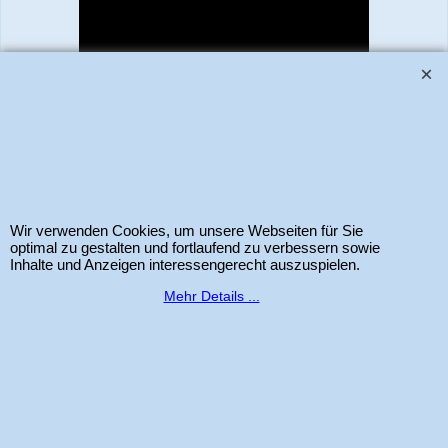
www.bastel-laden.ch
–
by
ALL IN ONE Schleitheim GmbH
-
Der Schweizer
Shop für Sizzix Scrapbook und Cardmaking Produkte. Copyright 2025 Alle
Wir verwenden Cookies, um unsere Webseiten für Sie
Rechte vorbehalten.
optimal zu gestalten und fortlaufend zu verbessern sowie
Inhalte und Anzeigen interessengerecht auszuspielen.
Mehr Details ...
WebShop erstellt mit
ShopFactory Shop
Software.