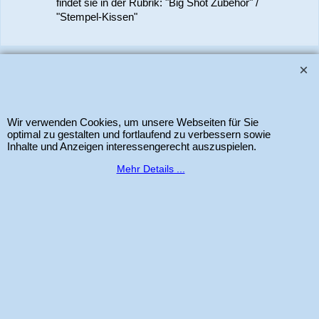
findet sie in der Rubrik: "Big Shot Zubehör" /
"Stempel-Kissen"
www.bastel-laden.ch
–
by
ALL IN ONE Schleitheim GmbH
-
Der Schweizer
Shop für Sizzix Scrapbook und Cardmaking Produkte. Copyright 2025 Alle
Rechte vorbehalten.
Wir verwenden Cookies, um unsere Webseiten für Sie
optimal zu gestalten und fortlaufend zu verbessern sowie
Inhalte und Anzeigen interessengerecht auszuspielen.
WebShop erstellt mit
ShopFactory Shop
Mehr Details ...
Software.