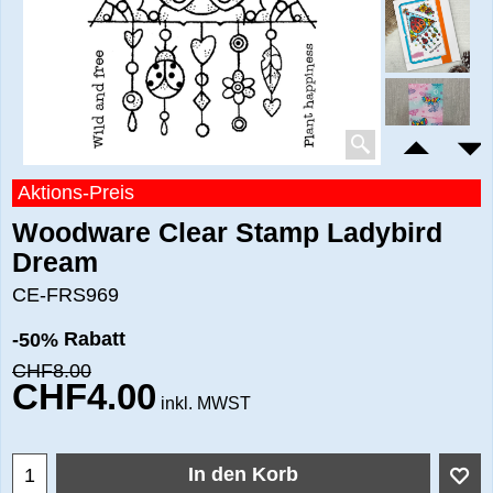
Aktions-Preis
Woodware Clear Stamp Ladybird
Dream
CE-FRS969
Rabatt
-50%
CHF
8.00
CHF
4.00
inkl. MWST
In den Korb