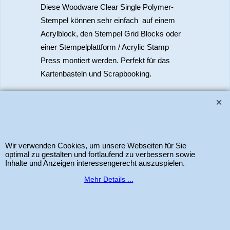
Diese Woodware Clear Single Polymer-
Stempel können sehr einfach auf einem
Acrylblock, den Stempel Grid Blocks oder
einer Stempelplattform / Acrylic Stamp
Press montiert werden. Perfekt für das
Kartenbasteln und Scrapbooking.
www.bastel-laden.ch
–
by
ALL IN ONE Schleitheim GmbH
-
Der Schweizer
Shop für Sizzix Scrapbook und Cardmaking Produkte. Copyright 2025 Alle
Rechte vorbehalten.
Wir verwenden Cookies, um unsere Webseiten für Sie
optimal zu gestalten und fortlaufend zu verbessern sowie
Inhalte und Anzeigen interessengerecht auszuspielen.
WebShop erstellt mit
Mehr Details ...
ShopFactory Shop
Software.