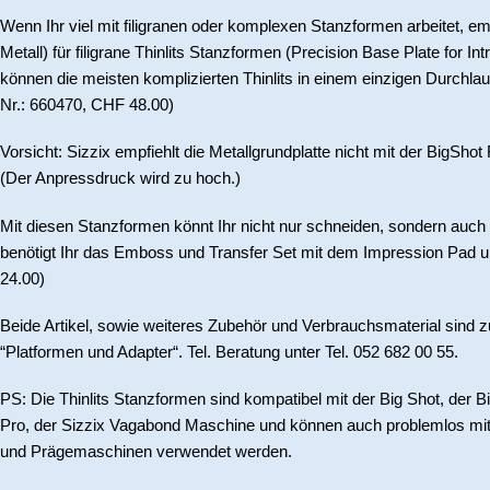
Wenn Ihr viel mit filigranen oder komplexen Stanzformen arbeitet, e
Metall) für filigrane Thinlits Stanzformen (Precision Base Plate for Int
können die meisten komplizierten Thinlits in einem einzigen Durchla
Nr.: 660470, CHF 48.00)
Vorsicht: Sizzix empfiehlt die Metallgrundplatte nicht mit der BigSh
(Der Anpressdruck wird zu hoch.)
Mit diesen Stanzformen könnt Ihr nicht nur schneiden, sondern auc
benötigt Ihr das Emboss und Transfer Set mit dem Impression Pad un
24.00)
Beide Artikel, sowie weiteres Zubehör und Verbrauchsmaterial sind zu
“Platformen und Adapter“. Tel. Beratung unter Tel. 052 682 00 55.
PS: Die Thinlits Stanzformen sind kompatibel mit der Big Shot, der B
Pro, der Sizzix Vagabond Maschine und können auch problemlos mit
und Prägemaschinen verwendet werden.