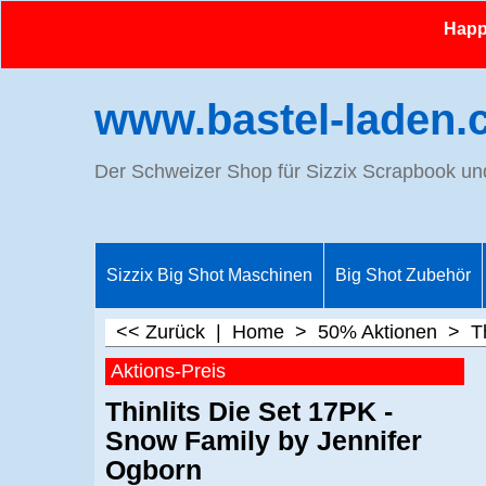
Happy
www.bastel-laden.
Der Schweizer Shop für Sizzix Scrapbook u
Sizzix Big Shot Maschinen
Big Shot Zubehör
<< Zurück
|
Home
>
50% Aktionen
>
T
Aktions-Preis
Thinlits Die Set 17PK -
Snow Family by Jennifer
Ogborn