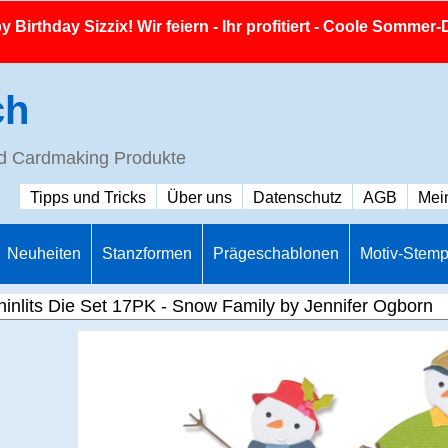
 Birthday Sizzix! Wir feiern - Ihr profitiert - Coole Sommer-
ch
nd Cardmaking Produkte
Tipps und Tricks
Über uns
Datenschutz
AGB
Mei
Neuheiten
Stanzformen
Prägeschablonen
Motiv-Stemp
hinlits Die Set 17PK - Snow Family by Jennifer Ogborn