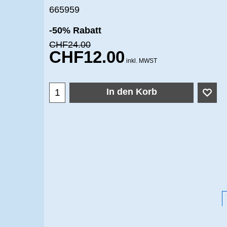
665959
Rabatt
-50%
CHF
24.00
CHF
12.00
inkl. MWST
In den Korb