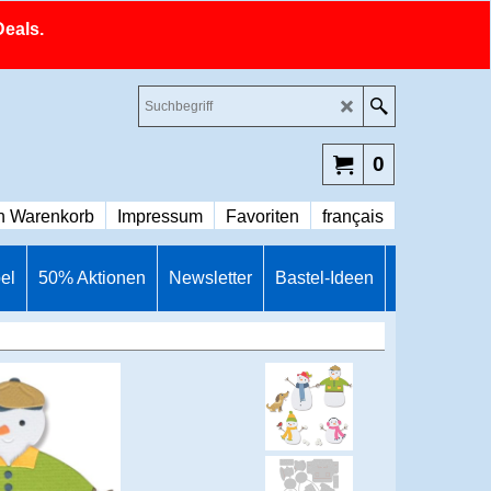
Deals.
0
n Warenkorb
Impressum
Favoriten
français
el
50% Aktionen
Newsletter
Bastel-Ideen