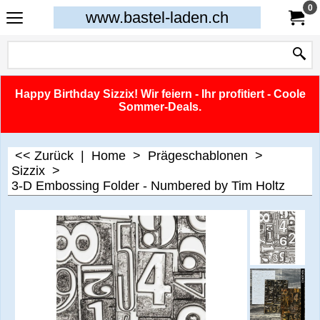
0
www.bastel-laden.ch
Happy Birthday Sizzix! Wir feiern - Ihr profitiert - Coole
Sommer-Deals.
<< Zurück
|
Home
>
Prägeschablonen
>
Sizzix
>
3-D Embossing Folder - Numbered by Tim Holtz