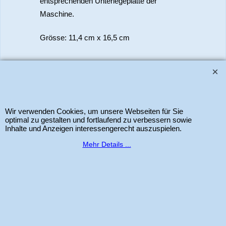
entsprechenden Unterlegeplatte der
Maschine.
Grösse: 11,4 cm x 16,5 cm
www.bastel-laden.ch
–
by
ALL IN ONE Schleitheim GmbH
-
Der Schweizer
Shop für Sizzix Scrapbook und Cardmaking Produkte. Copyright 2025 Alle
Rechte vorbehalten.
Wir verwenden Cookies, um unsere Webseiten für Sie
optimal zu gestalten und fortlaufend zu verbessern sowie
Inhalte und Anzeigen interessengerecht auszuspielen.
WebShop erstellt mit
ShopFactory Shop
Mehr Details ...
Software.