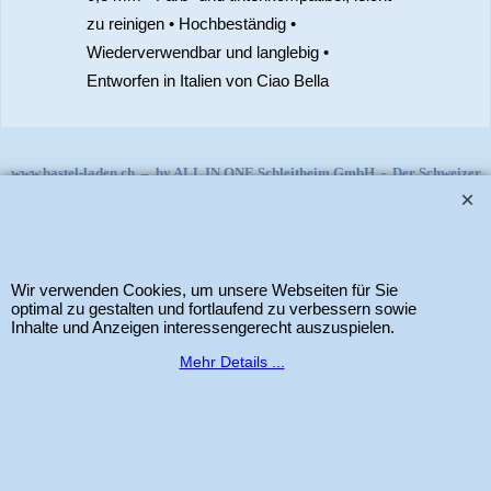
zu reinigen • Hochbeständig •
Wiederverwendbar und langlebig •
Entworfen in Italien von Ciao Bella
www.bastel-laden.ch
–
by
ALL IN ONE Schleitheim GmbH
-
Der Schweizer
Shop für Sizzix Scrapbook und Cardmaking Produkte. Copyright 2025 Alle
Rechte vorbehalten.
Wir verwenden Cookies, um unsere Webseiten für Sie
WebShop erstellt mit
optimal zu gestalten und fortlaufend zu verbessern sowie
ShopFactory Shop
Software.
Inhalte und Anzeigen interessengerecht auszuspielen.
Mehr Details ...