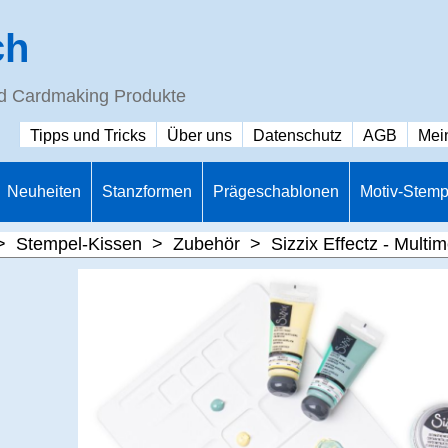
ch
nd Cardmaking Produkte
Tipps und Tricks
Über uns
Datenschutz
AGB
Mei
Neuheiten
Stanzformen
Prägeschablonen
Motiv-Stemp
>
Stempel-Kissen
>
Zubehör
>
Sizzix Effectz - Multi