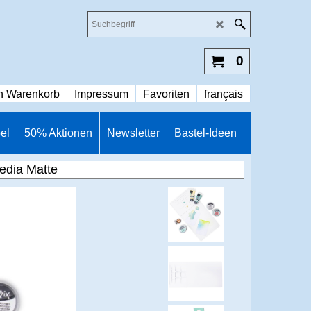
0
n Warenkorb
Impressum
Favoriten
français
el
50% Aktionen
Newsletter
Bastel-Ideen
media Matte