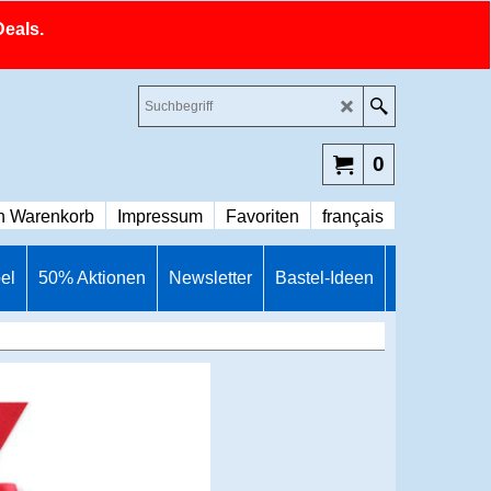
Deals.
0
n Warenkorb
Impressum
Favoriten
français
el
50% Aktionen
Newsletter
Bastel-Ideen