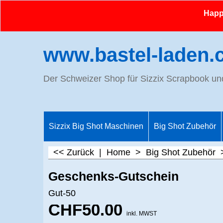
Happy
www.bastel-laden.
Der Schweizer Shop für Sizzix Scrapbook u
Sizzix Big Shot Maschinen
Big Shot Zubehör
<< Zurück
|
Home
>
Big Shot Zubehör
Geschenks-Gutschein
Gut-50
CHF
50.00
inkl. MWST