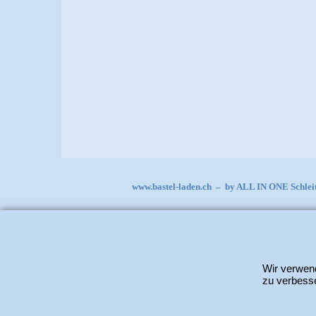
www.bastel-laden.ch
–
by
ALL IN ONE Schle
Wir verwend
zu verbesse