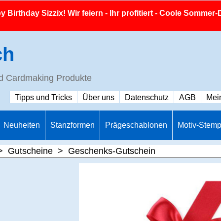
 Birthday Sizzix! Wir feiern - Ihr profitiert - Coole Sommer-
ch
nd Cardmaking Produkte
Tipps und Tricks
Über uns
Datenschutz
AGB
Mei
Neuheiten
Stanzformen
Prägeschablonen
Motiv-Stemp
>
Gutscheine
>
Geschenks-Gutschein