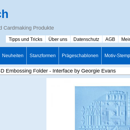
ch
nd Cardmaking Produkte
Tipps und Tricks
Über uns
Datenschutz
AGB
Mei
Neuheiten
Stanzformen
Prägeschablonen
Motiv-Stemp
-D Embossing Folder - Interface by Georgie Evans