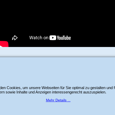
itheim GmbH
-
Der Schweizer Shop für Sizzix Scrapbook und Cardmaking Produ
WebShop erstellt mit
ShopFactory Shop
en Cookies, um unsere Webseiten für Sie optimal zu gestalten und f
Software.
rn sowie Inhalte und Anzeigen interessengerecht auszuspielen.
Mehr Details ...