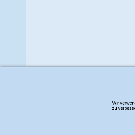
www.bastel-laden.ch
–
by
ALL IN ONE Schle
Wir verwend
zu verbesse