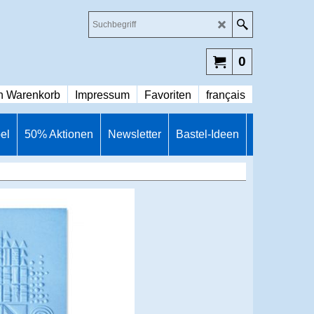
0
n Warenkorb
Impressum
Favoriten
français
el
50% Aktionen
Newsletter
Bastel-Ideen