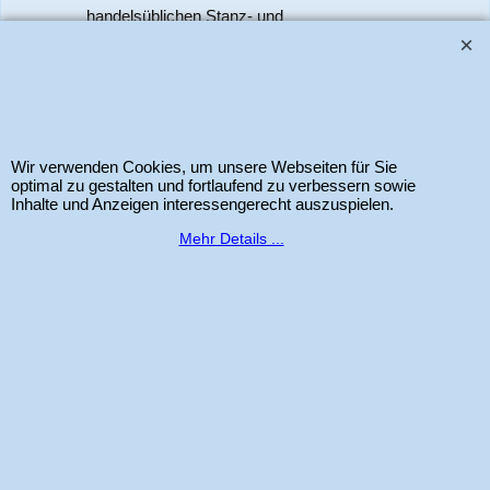
handelsüblichen Stanz- und
Prägemaschinen verwendet werden.
www.bastel-laden.ch
–
by
ALL IN ONE Schleitheim GmbH
-
Der Schweizer
Shop für Sizzix Scrapbook und Cardmaking Produkte. Copyright 2025 Alle
Wir verwenden Cookies, um unsere Webseiten für Sie
Rechte vorbehalten.
optimal zu gestalten und fortlaufend zu verbessern sowie
Inhalte und Anzeigen interessengerecht auszuspielen.
Mehr Details ...
WebShop erstellt mit
ShopFactory Shop
Software.